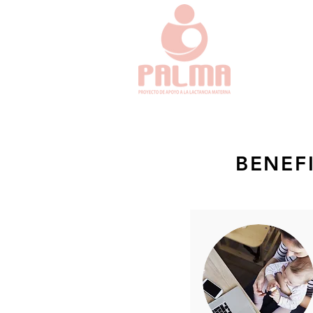
BENEF
Para la empres