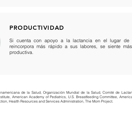
PRODUCTIVIDAD
Si cuenta con apoyo a la lactancia en el lugar de 
reincorpora más rápido a sus labores, se siente má
productiva.
namericana de la Salud, Organización Mundial de la Salud, Comité de Lacta
rabajadora...
Institute, American Academy of Pediatrics, U.S. Breastfeeding Committee, America
Action, Health Resources and Services Administration,
The Mom Project.