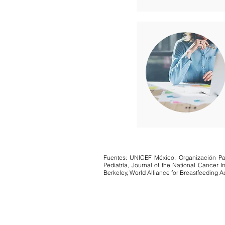
Fuentes: UNICEF México, Organización Pa
Para la mamá t
Pediatría, Journal of the National Cancer 
Berkeley, World Alliance for Breastfeeding 